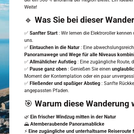
Weite!
🔹
Was Sie bei dieser Wander
✅
Sanfter Start
: Wir lernen die Elektroroller kenne
uns.
✅
Eintauchen in die Natur
: Eine abwechslungsreich
Panoramawege und Wege für alle Niveaus kombini
✅
Allmählicher Aufstieg
: Eine zugängliche Route, 
✅
Pause ganz oben
: Genießen Sie einen
unglaubli
Moment der Kontemplation oder ein paar unvergess
✅
Fließender und spaßiger Abstieg
: Sanfte Rückke
angepassten Pfaden.
🎯
Warum diese Wanderung 
🌿
Ein frischer Windzug mitten in der Natur
🌄
Atemberaubende Panoramablicke
⚡
Eine zugängliche und unterhaltsame Reiseroute f