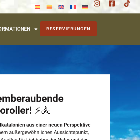
FORMATIONEN
RESERVIERUNGEN
atemberaubende
oroller!
⚡🚴
katalonien aus einer neuen Perspektive
inem außergewöhnlichen Aussichtspunkt,
 Ausflug für Liebhaber der Natur und der